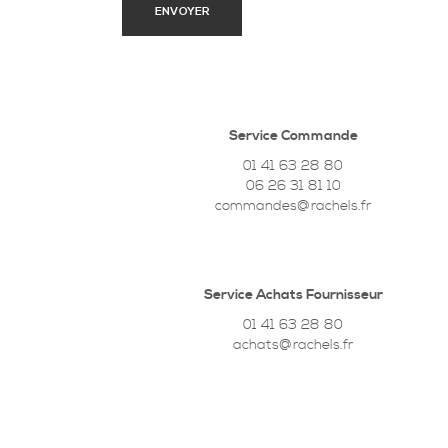
Service Commande
01 41 63 28 80
06 26 31 81 10
commandes@rachels.fr
Service Achats Fournisseur
01 41 63 28 80
achats@rachels.fr