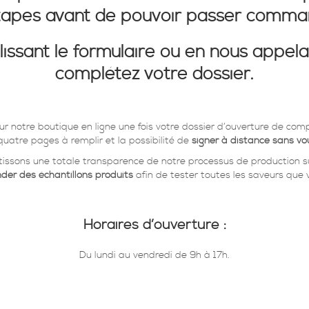
tapes avant de pouvoir passer comma
ssant le formulaire
ou en nous appela
complétez votre dossier.
r notre boutique en ligne une fois votre dossier d’ouverture de co
uatre pages à remplir et la possibilité de
signer à distance sans vo
tissons une totale transparence de notre processus de production sur
er des échantillons produits
afin de tester toutes les saveurs que 
Horaires d’ouverture :
Du lundi au vendredi de 9h à 17h.