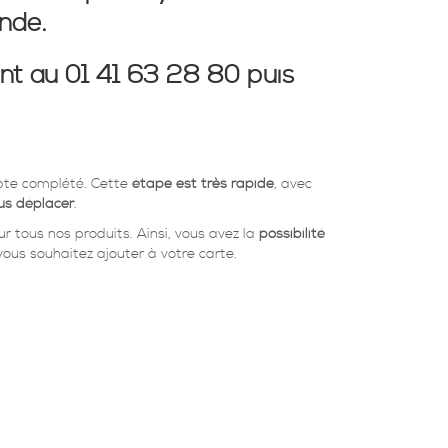
nde.
nt au
01 41 63 28 80 puis
mpte complété. Cette
étape est très rapide
, avec
us déplacer
.
 tous nos produits. Ainsi, vous avez la
possibilité
vous souhaitez ajouter à votre carte.