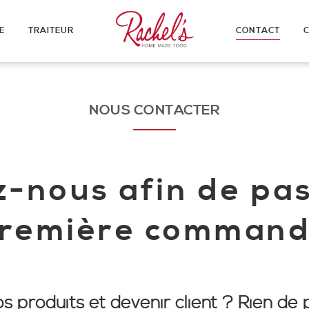
E
TRAITEUR
CONTACT
NOUS CONTACTER
-nous afin de pa
remière comman
s produits et devenir client
? Rien de p